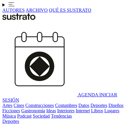
AUTORES
ARCHIVO
QUÉ ES SUSTRATO
AGENDA
INICIAR
SESIÓN
Artes
Cines
Construcciones
Costumbres
Datos
Deportes
Diseños
Ficciones
Gastronomía
Ideas
Interiores
Internet
Libros
Lugares
Música
Podcast
Sociedad
Tendencias
Deportes