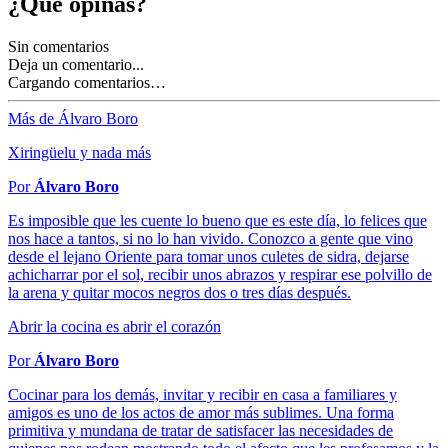
¿Qué opinas?
Sin comentarios
Deja un comentario...
Cargando comentarios…
Más de Álvaro Boro
Xiringüelu y nada más
Por
Álvaro Boro
Es imposible que les cuente lo bueno que es este día, lo felices que
nos hace a tantos, si no lo han vivido. Conozco a gente que vino
desde el lejano Oriente para tomar unos culetes de sidra, dejarse
achicharrar por el sol, recibir unos abrazos y respirar ese polvillo de
la arena y quitar mocos negros dos o tres días después.
Abrir la cocina es abrir el corazón
Por
Álvaro Boro
Cocinar para los demás, invitar y recibir en casa a familiares y
amigos es uno de los actos de amor más sublimes. Una forma
primitiva y mundana de tratar de satisfacer las necesidades de