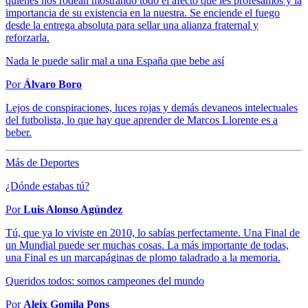
quienes nos rodean mostrando todo el afecto que les profesamos y la
importancia de su existencia en la nuestra. Se enciende el fuego
desde la entrega absoluta para sellar una alianza fraternal y
reforzarla.
Nada le puede salir mal a una España que bebe así
Por
Álvaro Boro
Lejos de conspiraciones, luces rojas y demás devaneos intelectuales
del futbolista, lo que hay que aprender de Marcos Llorente es a
beber.
Más de Deportes
¿Dónde estabas tú?
Por
Luis Alonso Agúndez
Tú, que ya lo viviste en 2010, lo sabías perfectamente. Una Final de
un Mundial puede ser muchas cosas. La más importante de todas,
una Final es un marcapáginas de plomo taladrado a la memoria.
Queridos todos: somos campeones del mundo
Por
Aleix Gomila Pons