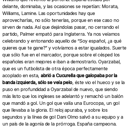
delante, dominaba, y las ocasiones se repetían: Morata,
Williams, Lamine. Las oportunidades hay que
aprovecharlas, no sólo tenerlas, porque en ese caso no
sirven de nada. Así que dejándolas pasar, no cerrando el
partido, Palmer empató para Inglaterra. Ya nos veíamos
celebrando y entonando aquello de “Soy español, ¿a qué
quieres que te gane?” y volvíamos a estar igualados. Suerte
que sólo fue en el marcador, porque sobre el césped los
españoles eran mejores e iban a demostrarlo. Oyarzabal,
que es un futbolista de otra época perfectamente
acoplado en esta,
abrió a Cucurella que galopaba por la
banda izquierda, sólo se veía pelo
, éste vio el hueco y se la
puso en profundidad a Oyarzabal de nuevo, que siendo
más listo que los ingleses se adelantó y remachó un balón
que mandó a gol. Un gol que valía una Eurocopa, un gol
que llevaba a la gloria. El reloj apuraba, y sobre los
segundos y la línea de gol Dani Olmo salvó a su equipo y a
un país de la agonía de la prórroga. España campeona.