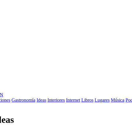
ÓN
ciones
Gastronomía
Ideas
Interiores
Internet
Libros
Lugares
Música
Pod
deas