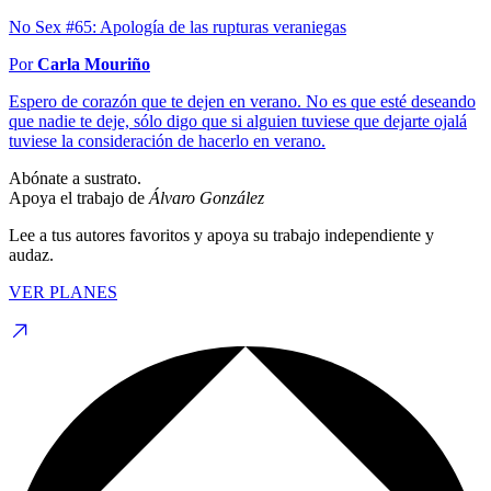
No Sex #65: Apología de las rupturas veraniegas
Por
Carla Mouriño
Espero de corazón que te dejen en verano. No es que esté deseando
que nadie te deje, sólo digo que si alguien tuviese que dejarte ojalá
tuviese la consideración de hacerlo en verano.
Abónate a sustrato.
Apoya el trabajo de
Álvaro González
Lee a tus autores favoritos y apoya su trabajo independiente y
audaz.
VER PLANES