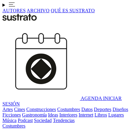
AUTORES
ARCHIVO
QUÉ ES SUSTRATO
AGENDA
INICIAR
SESIÓN
Artes
Cines
Construcciones
Costumbres
Datos
Deportes
Diseños
Ficciones
Gastronomía
Ideas
Interiores
Internet
Libros
Lugares
Música
Podcast
Sociedad
Tendencias
Costumbres