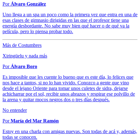
Por
Álvaro González
Uno llega a un spa un poco como la primera vez que entra en una de
esas clases de gimnasio dirigidas en las que el profesor tiene una
energía desbordante. No sabe muy bien qué hacer o de qué va la
película, pero lo piensa probar todo.
Más de Costumbres
Xiringüelu y nada más
Por
Álvaro Boro
Es imposible que les cuente lo bueno que es este día, lo felices que
nos hace a tantos, si no lo han vivido. Conozco a gente que vino
desde el lejano Oriente para tomar unos culetes de sidra, dejarse
achicharrar por el sol, recibir unos abrazos y respirar ese polvillo de
la arena y quitar mocos negros dos o tres días después.
No entender
Por
María del Mar Ramón
Estoy en una charla con amigas nuevas. Son todas de acá y, además,
todas se conocen.