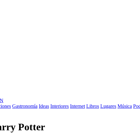
ÓN
ciones
Gastronomía
Ideas
Interiores
Internet
Libros
Lugares
Música
Pod
arry Potter