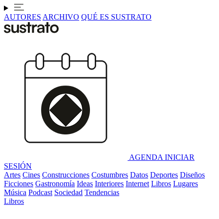
AUTORES
ARCHIVO
QUÉ ES SUSTRATO
AGENDA
INICIAR
SESIÓN
Artes
Cines
Construcciones
Costumbres
Datos
Deportes
Diseños
Ficciones
Gastronomía
Ideas
Interiores
Internet
Libros
Lugares
Música
Podcast
Sociedad
Tendencias
Libros