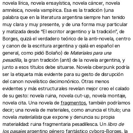
novela lírica, novela ensayística, novela cáncer, novela
amnésica, novela vampírica. Esa es la tradición (una
palabra que en la literatura argentina siempre han tenido
muy clara y muy presente, y de una forma muy particular
y matizada desde “El escritor argentino y la tradición”, de
Borges, quizá el verdadero teórico de la anti-novela, centro
y canon de la escritura argentina y ojalá en español en
general, como pidió Bolaño) de
Materiales para una
pesadilla
, la gran tradición (anti) de la novela argentina, y
junto a esos títulos debe situarse. Novela ciberpunk podría
ser la etiqueta más evidente para su gesto de disrupción
del canon novelístico decimonónico. Otras menos
evidentes y más estructurales revelan mejor creo el calado
de su gesto: novela ruina, novela cut-up, novela montaje,
novela cita. Una novela de
fragmentos
, también podríamos
decir; una novela de materiales, como anuncia el título; una
novela
materialista
que expone y denuncia su propia
materialidad: ruina fragmentaria pesadillesca. Un
libro de
los pasajes
argentino género fantástico cyborg-Borges, la