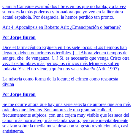
Camila Cañeque escribió dos libros en los que no habla, y a la vez
su voz es la más poderosa y tronadora que yo veo en la literatura
actual española. Por desgracia, la hemos perdido tan pronto.
Arlt 4: Apocalipsis en Roberto Arlt: ¿Emancipación o barbarie?
Por
Jorge Burón
Dice el farmacéutico Ergueta en Los siete locos: «Los tiempos han
llegado, deben ocurrir cosas terribles. [...] Ahora vienen tiempos de
sangre, che, de venganza. [...] Sí, es necesario que venga Cristo otra
vez. Los hombres más perros, los cínicos más letrinosos sufren
todavía. Y si él no viene, ¿quién nos va a salvar?» (Arlt, 1997)
La miseria como forma de la locura; el crimen como respuesta
divina
Por
Jorge Burón
Se me ocurre ahora que hay una serie selecta de autores que son más
oráculos que literatos. Son autores de una gran radicalidad,
frecuentemente atípicos, con una cojera muy visible que les saca del
canon más normativo, más estandarizado, pero que inevitablemente
se alzan sobre la media musculosa con su gesto revolucionario, casi
antisistema.