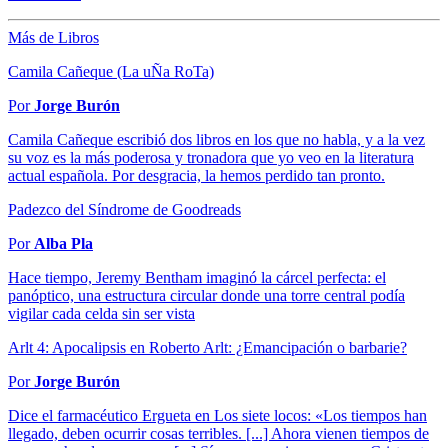
Más de Libros
Camila Cañeque (La uÑa RoTa)
Por
Jorge Burón
Camila Cañeque escribió dos libros en los que no habla, y a la vez
su voz es la más poderosa y tronadora que yo veo en la literatura
actual española. Por desgracia, la hemos perdido tan pronto.
Padezco del Síndrome de Goodreads
Por
Alba Pla
Hace tiempo, Jeremy Bentham imaginó la cárcel perfecta: el
panóptico, una estructura circular donde una torre central podía
vigilar cada celda sin ser vista
Arlt 4: Apocalipsis en Roberto Arlt: ¿Emancipación o barbarie?
Por
Jorge Burón
Dice el farmacéutico Ergueta en Los siete locos: «Los tiempos han
llegado, deben ocurrir cosas terribles. [...] Ahora vienen tiempos de