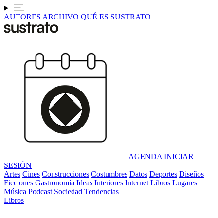
AUTORES
ARCHIVO
QUÉ ES SUSTRATO
AGENDA
INICIAR
SESIÓN
Artes
Cines
Construcciones
Costumbres
Datos
Deportes
Diseños
Ficciones
Gastronomía
Ideas
Interiores
Internet
Libros
Lugares
Música
Podcast
Sociedad
Tendencias
Libros