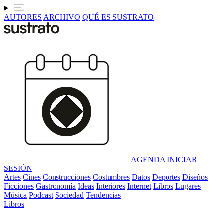
AUTORES
ARCHIVO
QUÉ ES SUSTRATO
AGENDA
INICIAR
SESIÓN
Artes
Cines
Construcciones
Costumbres
Datos
Deportes
Diseños
Ficciones
Gastronomía
Ideas
Interiores
Internet
Libros
Lugares
Música
Podcast
Sociedad
Tendencias
Libros