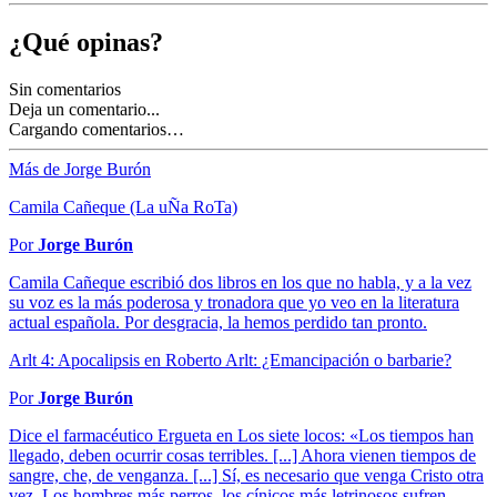
¿Qué opinas?
Sin comentarios
Deja un comentario...
Cargando comentarios…
Más de Jorge Burón
Camila Cañeque (La uÑa RoTa)
Por
Jorge Burón
Camila Cañeque escribió dos libros en los que no habla, y a la vez
su voz es la más poderosa y tronadora que yo veo en la literatura
actual española. Por desgracia, la hemos perdido tan pronto.
Arlt 4: Apocalipsis en Roberto Arlt: ¿Emancipación o barbarie?
Por
Jorge Burón
Dice el farmacéutico Ergueta en Los siete locos: «Los tiempos han
llegado, deben ocurrir cosas terribles. [...] Ahora vienen tiempos de
sangre, che, de venganza. [...] Sí, es necesario que venga Cristo otra
vez. Los hombres más perros, los cínicos más letrinosos sufren