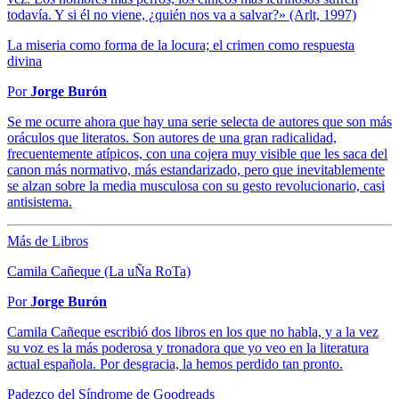
todavía. Y si él no viene, ¿quién nos va a salvar?» (Arlt, 1997)
La miseria como forma de la locura; el crimen como respuesta
divina
Por
Jorge Burón
Se me ocurre ahora que hay una serie selecta de autores que son más
oráculos que literatos. Son autores de una gran radicalidad,
frecuentemente atípicos, con una cojera muy visible que les saca del
canon más normativo, más estandarizado, pero que inevitablemente
se alzan sobre la media musculosa con su gesto revolucionario, casi
antisistema.
Más de Libros
Camila Cañeque (La uÑa RoTa)
Por
Jorge Burón
Camila Cañeque escribió dos libros en los que no habla, y a la vez
su voz es la más poderosa y tronadora que yo veo en la literatura
actual española. Por desgracia, la hemos perdido tan pronto.
Padezco del Síndrome de Goodreads