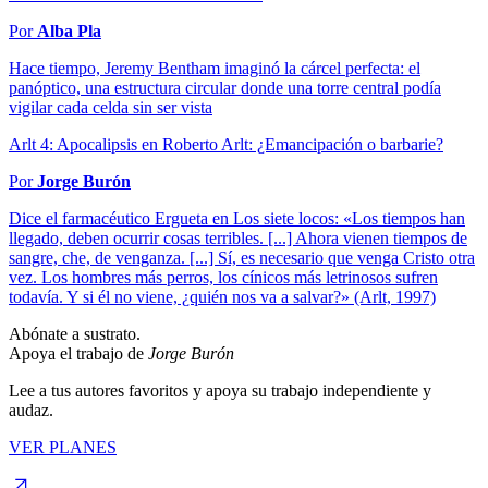
Por
Alba Pla
Hace tiempo, Jeremy Bentham imaginó la cárcel perfecta: el
panóptico, una estructura circular donde una torre central podía
vigilar cada celda sin ser vista
Arlt 4: Apocalipsis en Roberto Arlt: ¿Emancipación o barbarie?
Por
Jorge Burón
Dice el farmacéutico Ergueta en Los siete locos: «Los tiempos han
llegado, deben ocurrir cosas terribles. [...] Ahora vienen tiempos de
sangre, che, de venganza. [...] Sí, es necesario que venga Cristo otra
vez. Los hombres más perros, los cínicos más letrinosos sufren
todavía. Y si él no viene, ¿quién nos va a salvar?» (Arlt, 1997)
Abónate a sustrato.
Apoya el trabajo de
Jorge Burón
Lee a tus autores favoritos y apoya su trabajo independiente y
audaz.
VER PLANES