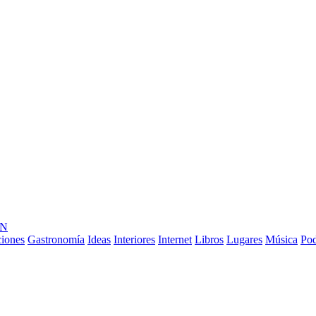
ÓN
ciones
Gastronomía
Ideas
Interiores
Internet
Libros
Lugares
Música
Pod