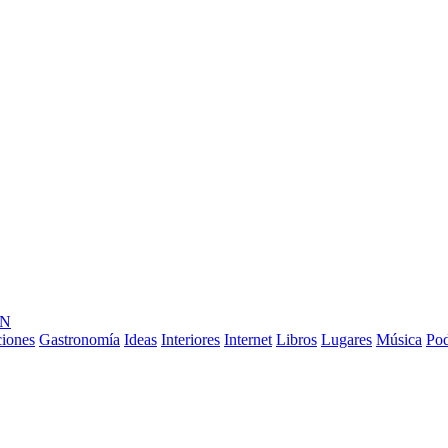
ÓN
ciones
Gastronomía
Ideas
Interiores
Internet
Libros
Lugares
Música
Pod