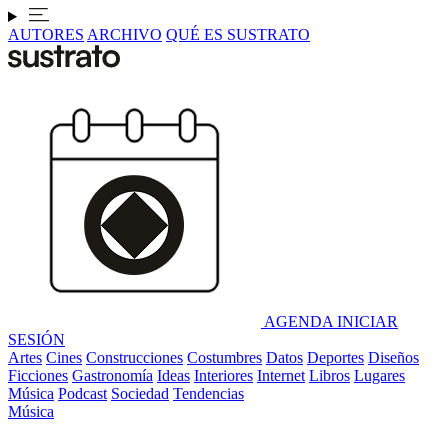
AUTORES
ARCHIVO
QUÉ ES SUSTRATO
AGENDA
INICIAR
SESIÓN
Artes
Cines
Construcciones
Costumbres
Datos
Deportes
Diseños
Ficciones
Gastronomía
Ideas
Interiores
Internet
Libros
Lugares
Música
Podcast
Sociedad
Tendencias
Música