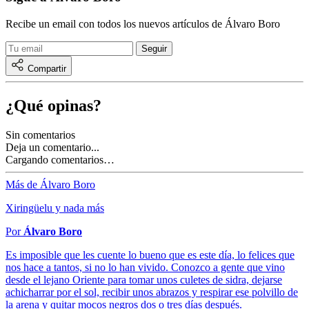
Recibe un email con todos los nuevos artículos de Álvaro Boro
Compartir
¿Qué opinas?
Sin comentarios
Deja un comentario...
Cargando comentarios…
Más de Álvaro Boro
Xiringüelu y nada más
Por
Álvaro Boro
Es imposible que les cuente lo bueno que es este día, lo felices que
nos hace a tantos, si no lo han vivido. Conozco a gente que vino
desde el lejano Oriente para tomar unos culetes de sidra, dejarse
achicharrar por el sol, recibir unos abrazos y respirar ese polvillo de
la arena y quitar mocos negros dos o tres días después.