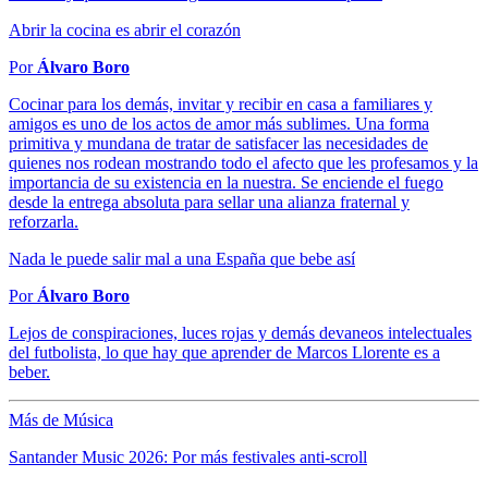
Abrir la cocina es abrir el corazón
Por
Álvaro Boro
Cocinar para los demás, invitar y recibir en casa a familiares y
amigos es uno de los actos de amor más sublimes. Una forma
primitiva y mundana de tratar de satisfacer las necesidades de
quienes nos rodean mostrando todo el afecto que les profesamos y la
importancia de su existencia en la nuestra. Se enciende el fuego
desde la entrega absoluta para sellar una alianza fraternal y
reforzarla.
Nada le puede salir mal a una España que bebe así
Por
Álvaro Boro
Lejos de conspiraciones, luces rojas y demás devaneos intelectuales
del futbolista, lo que hay que aprender de Marcos Llorente es a
beber.
Más de Música
Santander Music 2026: Por más festivales anti-scroll