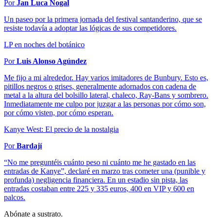
Por
Jan Luca Nogal
Un paseo por la primera jornada del festival santanderino, que se
resiste todavía a adoptar las lógicas de sus competidores.
LP en noches del botánico
Por
Luis Alonso Agúndez
Me fijo a mi alrededor. Hay varios imitadores de Bunbury. Esto es,
pitillos negros o grises, generalmente adornados con cadena de
metal a la altura del bolsillo lateral, chaleco, Ray-Bans y sombrero.
Inmediatamente me culpo por juzgar a las personas por cómo son,
por cómo visten, por cómo esperan.
Kanye West: El precio de la nostalgia
Por
Bardají
“No me preguntéis cuánto peso ni cuánto me he gastado en las
entradas de Kanye”, declaré en marzo tras cometer una (punible y
profunda) negligencia financiera. En un estadio sin pista, las
entradas costaban entre 225 y 335 euros, 400 en VIP y 600 en
palcos.
Abónate a sustrato.