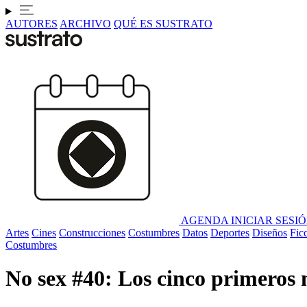
AUTORES
ARCHIVO
QUÉ ES SUSTRATO
AGENDA
INICIAR SESI
Artes
Cines
Construcciones
Costumbres
Datos
Deportes
Diseños
Fic
Costumbres
No sex #40: Los cinco primeros