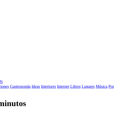
ÓN
ciones
Gastronomía
Ideas
Interiores
Internet
Libros
Lugares
Música
Pod
 minutos