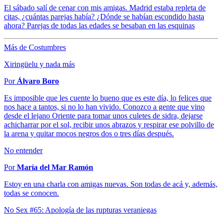
El sábado salí de cenar con mis amigas. Madrid estaba repleta de
citas, ¿cuántas parejas había? ¿Dónde se habían escondido hasta
ahora? Parejas de todas las edades se besaban en las esquinas
Más de Costumbres
Xiringüelu y nada más
Por
Álvaro Boro
Es imposible que les cuente lo bueno que es este día, lo felices que
nos hace a tantos, si no lo han vivido. Conozco a gente que vino
desde el lejano Oriente para tomar unos culetes de sidra, dejarse
achicharrar por el sol, recibir unos abrazos y respirar ese polvillo de
la arena y quitar mocos negros dos o tres días después.
No entender
Por
María del Mar Ramón
Estoy en una charla con amigas nuevas. Son todas de acá y, además,
todas se conocen.
No Sex #65: Apología de las rupturas veraniegas