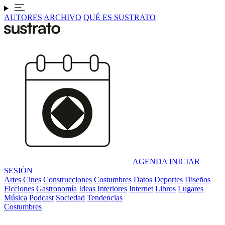
AUTORES
ARCHIVO
QUÉ ES SUSTRATO
AGENDA
INICIAR
SESIÓN
Artes
Cines
Construcciones
Costumbres
Datos
Deportes
Diseños
Ficciones
Gastronomía
Ideas
Interiores
Internet
Libros
Lugares
Música
Podcast
Sociedad
Tendencias
Costumbres