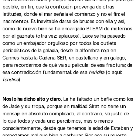
posible, en fin, que la confusión provenga de otras
latitudes, donde el mar señala el comienzo y no el fin; el
nacimiento). Es inevitable darse de bruces con ella y así,
como de nuevo bien se ha encargado BTEAM de meternos
por el gaznate (otra vez: aplausos), Laxe se ha paseado
como un embajador orgulloso por todos los outlets
periodísticos de la galaxia, desde la alfombra roja en
Cannes hasta la Cadena SER, en castellano y en galego,
para recordarnos de qué va su película: de esa fractura; de
esa contradicción fundamental; de esa
heridita
(o aquí:
feridiña
).
Nos lo ha dicho alto y claro.
Le ha faltado un bafle como los
de Jade y su tropa, porque en realidad Sirat no tiene un
mensaje en absoluto complicado; al contrario, va justo de
lo que todos y cada uno percibimos, más o menos
conscientemente, desde que tenemos la edad de Esteban y
empezamos mal que bien a carburar. Por eso su muerte