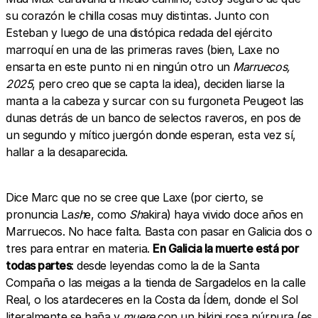
su corazón le chilla cosas muy distintas. Junto con
Esteban y luego de una distópica redada del ejército
marroquí en una de las primeras raves (bien, Laxe no
ensarta en este punto ni en ningún otro un
Marruecos,
2025
, pero creo que se capta la idea), deciden liarse la
manta a la cabeza y surcar con su furgoneta Peugeot las
dunas detrás de un banco de selectos raveros, en pos de
un segundo y mítico juergón donde esperan, esta vez sí,
hallar a la desaparecida.
Dice Marc que no se cree que Laxe (por cierto, se
pronuncia La
sh
e, como
Sh
akira) haya vivido doce años en
Marruecos. No hace falta. Basta con pasar en Galicia dos o
tres para entrar en materia.
En Galicia la muerte está por
todas partes
: desde leyendas como la de la Santa
Compaña o las meigas a la tienda de Sargadelos en la calle
Real, o los atardeceres en la Costa da Ídem, donde el Sol
literalmente se baña y
muere
con un bikini rosa púrpura (es