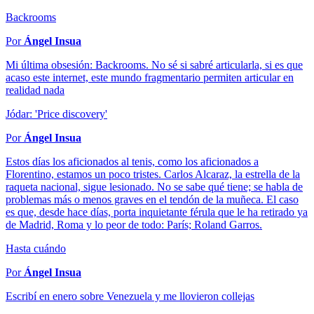
Backrooms
Por
Ángel Insua
Mi última obsesión: Backrooms. No sé si sabré articularla, si es que
acaso este internet, este mundo fragmentario permiten articular en
realidad nada
Jódar: 'Price discovery'
Por
Ángel Insua
Estos días los aficionados al tenis, como los aficionados a
Florentino, estamos un poco tristes. Carlos Alcaraz, la estrella de la
raqueta nacional, sigue lesionado. No se sabe qué tiene; se habla de
problemas más o menos graves en el tendón de la muñeca. El caso
es que, desde hace días, porta inquietante férula que le ha retirado ya
de Madrid, Roma y lo peor de todo: París; Roland Garros.
Hasta cuándo
Por
Ángel Insua
Escribí en enero sobre Venezuela y me llovieron collejas