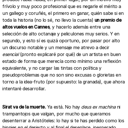
frívolo y muy poco profesional que es negarle el mérito a
un gallego y coruñés, el primero en ganar, quién sabe si en
toda la historia (no lo sé, no llevo la cuenta)
un premio de
altos vuelos en Cannes
, y hacerlo además entre una
selección de alto octanaje y peliculones muy serios. Y en
segundo, y esto sí es quizá oportuno, por pasar por alto
un discurso notable y un mensaje me atrevo a decir
esencial
(pronto explicaré por qué) de un artista en buen
estado de forma que merecía como mínimo una reflexión
equivalente, y no cargar las tintas con política y
pseudoproblemas que no son sino excusas o glorietas en
torno a la idea-fruto (por supuesto: la granada), que ahora
intentaré desarrollar.
Sirat va de la muerte.
Ya está. No hay
deus ex machina
ni
trampantojos que valgan, por mucho que queramos
desenterrar a Aristóteles: lo hay si te has perdido como los
hippies en el desierto y al final el desenlace, inesperado,