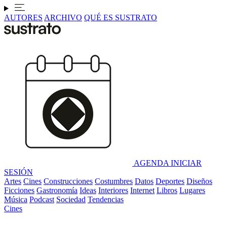
AUTORES
ARCHIVO
QUÉ ES SUSTRATO
AGENDA
INICIAR
SESIÓN
Artes
Cines
Construcciones
Costumbres
Datos
Deportes
Diseños
Ficciones
Gastronomía
Ideas
Interiores
Internet
Libros
Lugares
Música
Podcast
Sociedad
Tendencias
Cines