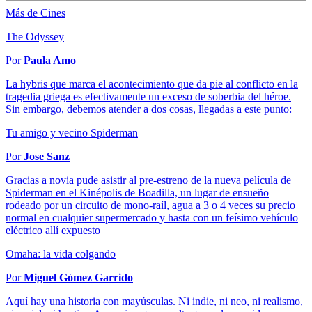
Más de Cines
The Odyssey
Por
Paula Amo
La hybris que marca el acontecimiento que da pie al conflicto en la
tragedia griega es efectivamente un exceso de soberbia del héroe.
Sin embargo, debemos atender a dos cosas, llegadas a este punto:
Tu amigo y vecino Spiderman
Por
Jose Sanz
Gracias a novia pude asistir al pre-estreno de la nueva película de
Spiderman en el Kinépolis de Boadilla, un lugar de ensueño
rodeado por un circuito de mono-raíl, agua a 3 o 4 veces su precio
normal en cualquier supermercado y hasta con un feísimo vehículo
eléctrico allí expuesto
Omaha: la vida colgando
Por
Miguel Gómez Garrido
Aquí hay una historia con mayúsculas. Ni indie, ni neo, ni realismo,