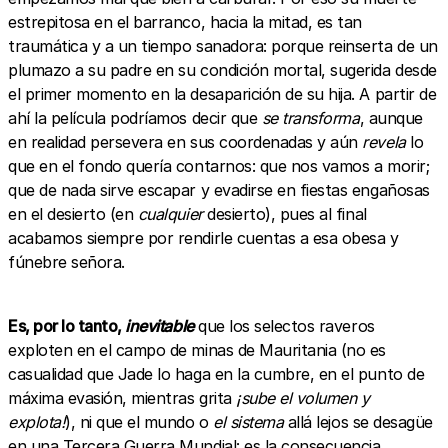
estrepitosa en el barranco, hacia la mitad, es tan
traumática y a un tiempo sanadora: porque reinserta de un
plumazo a su padre en su condición mortal, sugerida desde
el primer momento en la desaparición de su hija. A partir de
ahí la película podríamos decir que
se transforma
, aunque
en realidad persevera en sus coordenadas y aún
revela
lo
que en el fondo quería contarnos: que nos vamos a morir;
que de nada sirve escapar y evadirse en fiestas engañosas
en el desierto (en
cualquier
desierto), pues al final
acabamos siempre por rendirle cuentas a esa obesa y
fúnebre señora.
Es, por lo tanto,
inevitable
que los selectos raveros
exploten en el campo de minas de Mauritania (no es
casualidad que Jade lo haga en la cumbre, en el punto de
máxima evasión, mientras grita
¡sube el volumen y
explota!
), ni que el mundo o
el sistema
allá lejos se desagüe
en una Tercera Guerra Mundial: es la consecuencia