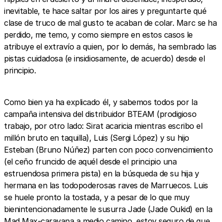
inevitable, te hace saltar por los aires y preguntarte qué
clase de truco de mal gusto te acaban de colar. Marc se ha
perdido, me temo, y como siempre en estos casos le
atribuye el extravío a quien, por lo demás, ha sembrado las
pistas cuidadosa (e insidiosamente, de acuerdo) desde el
principio.
Como bien ya ha explicado él, y sabemos todos por la
campaña intensiva del distribuidor BTEAM (prodigioso
trabajo, por otro lado: Sirat acaricia mientras escribo el
millón bruto en taquilla), Luis (Sergi López) y su hijo
Esteban (Bruno Núñez) parten con poco convencimiento
(el ceño fruncido de aquél desde el principio una
estruendosa primera pista) en la búsqueda de su hija y
hermana en las todopoderosas raves de Marruecos. Luis
se huele pronto la tostada, y a pesar de lo que muy
bienintencionadamente le susurra Jade (Jade Oukid) en la
Mad Max-caravana a medio camino, estoy seguro de que