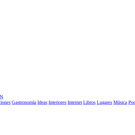
ÓN
ciones
Gastronomía
Ideas
Interiores
Internet
Libros
Lugares
Música
Pod