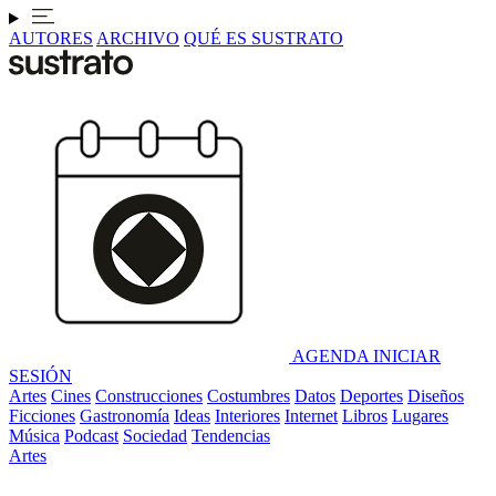
AUTORES
ARCHIVO
QUÉ ES SUSTRATO
AGENDA
INICIAR
SESIÓN
Artes
Cines
Construcciones
Costumbres
Datos
Deportes
Diseños
Ficciones
Gastronomía
Ideas
Interiores
Internet
Libros
Lugares
Música
Podcast
Sociedad
Tendencias
Artes