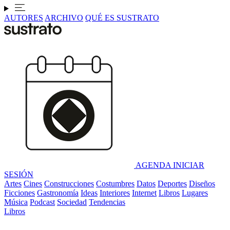
AUTORES
ARCHIVO
QUÉ ES SUSTRATO
AGENDA
INICIAR
SESIÓN
Artes
Cines
Construcciones
Costumbres
Datos
Deportes
Diseños
Ficciones
Gastronomía
Ideas
Interiores
Internet
Libros
Lugares
Música
Podcast
Sociedad
Tendencias
Libros