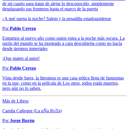
de mi cuarto para tratar de alejar lo desconocido, simplemente
desplazando sus fronteras hasta el marco de la puerta
¿A qué suena la noche? Salem y la pesadilla estadounidense
Por
Pablo Cerezo
Entramos al nuevo año como quien entra a la noche más oscura. La
razón del mundo se ha mostrado a cara descubierta como no hacía
desde tiempos imperiales
¡Que maten al autor!
Por
Pablo Cerezo
Vista desde fuera, la literatura es una casa gótica llena de fantasmas
en la que, como en la película de Los otros, todos están muertos,
pero aún no lo saben.
Más de Libros
Camila Cañeque (La uÑa RoTa)
Por
Jorge Burón