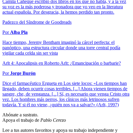
Camila Cañeque escribió dos libros en los que no habla, y a la vez
su voz es la más poderosa y tronadora que yo veo en la literatura
actual española. Por desgracia, la hemos perdido tan pronto.
Padezco del Síndrome de Goodreads
Por
Alba Pla
Hace tiempo, Jeremy Bentham imaginó la cárcel perfecta: el
panóptico, una estructura circular donde una torre central podía
vigilar cada celda sin ser vista
Arlt 4: Apocalipsis en Roberto Arlt: ¿Emancipación o barbarie?
Por
Jorge Burón
Dice el farmacéutico Ergueta en Los siete locos: «Los tiempos han
llegado, deben ocurrir cosas terribles. [...] Ahora vienen tiempos de
sangre, che, de venganza. [...] Sí, es necesario que venga Cristo otra
vez. Los hombres más perros, los cínicos más letrinosos sufren
todavía. Y si él no viene, ¿quién nos va a salvar?» (Arlt, 1997)
Abónate a sustrato.
Apoya el trabajo de
Pablo Cerezo
Lee a tus autores favoritos y apoya su trabajo independiente y