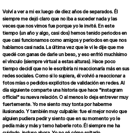
Volví a ver a mi ex luego de diez años de separados. Él
siempre me dejó claro que no iba a suceder nada y las
veces que nos vimos fue porque yo le invité. En este
tiempo (un año y algo, casi dos) hemos tenido periodos en
que casi funcionamos como amigos y periodos en que nos
hablamos casi nada. La última vez que le vi le dije que me
quedé con ganas de darle un beso, y eso enfrió muchísimo
el vínculo (siempre virtual a estas alturas). Hace poco
tiempo decidí que no le escribiría ni reaccionaría más en sus
redes sociales. Como si lo supiera, él volvió a reaccionar a
fotos mías o pedidos explícitos de validación en redes. Al
día siguiente comparte una historia que hace "instagram
official" su nueva relación. O al menos lo deja entrever muy
fuertemente. Yo me siento muy tonta por haberme
ilusionado. Y también muy culpable: fue el mejor novio que
alguien pudiera pedir y siento que en su momento yo le
pedía más y más y temo haberle roto. Él siempre me ha
cuidado, incluso ahora. Yo no sé cómo soltarlo.