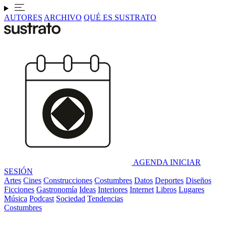
AUTORES
ARCHIVO
QUÉ ES SUSTRATO
AGENDA
INICIAR
SESIÓN
Artes
Cines
Construcciones
Costumbres
Datos
Deportes
Diseños
Ficciones
Gastronomía
Ideas
Interiores
Internet
Libros
Lugares
Música
Podcast
Sociedad
Tendencias
Costumbres