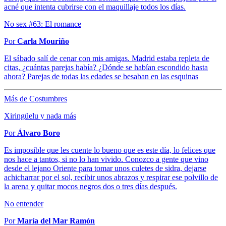
acné que intenta cubrirse con el maquillaje todos los días.
No sex #63: El romance
Por
Carla Mouriño
El sábado salí de cenar con mis amigas. Madrid estaba repleta de
citas, ¿cuántas parejas había? ¿Dónde se habían escondido hasta
ahora? Parejas de todas las edades se besaban en las esquinas
Más de Costumbres
Xiringüelu y nada más
Por
Álvaro Boro
Es imposible que les cuente lo bueno que es este día, lo felices que
nos hace a tantos, si no lo han vivido. Conozco a gente que vino
desde el lejano Oriente para tomar unos culetes de sidra, dejarse
achicharrar por el sol, recibir unos abrazos y respirar ese polvillo de
la arena y quitar mocos negros dos o tres días después.
No entender
Por
María del Mar Ramón