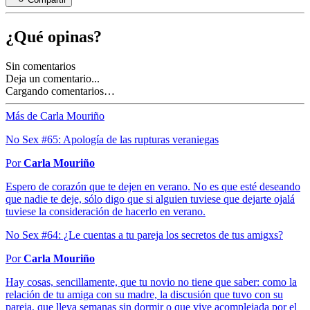
¿Qué opinas?
Sin comentarios
Deja un comentario...
Cargando comentarios…
Más de Carla Mouriño
No Sex #65: Apología de las rupturas veraniegas
Por
Carla Mouriño
Espero de corazón que te dejen en verano. No es que esté deseando
que nadie te deje, sólo digo que si alguien tuviese que dejarte ojalá
tuviese la consideración de hacerlo en verano.
No Sex #64: ¿Le cuentas a tu pareja los secretos de tus amigxs?
Por
Carla Mouriño
Hay cosas, sencillamente, que tu novio no tiene que saber: como la
relación de tu amiga con su madre, la discusión que tuvo con su
pareja, que lleva semanas sin dormir o que vive acomplejada por el