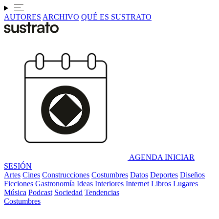
AUTORES
ARCHIVO
QUÉ ES SUSTRATO
AGENDA
INICIAR
SESIÓN
Artes
Cines
Construcciones
Costumbres
Datos
Deportes
Diseños
Ficciones
Gastronomía
Ideas
Interiores
Internet
Libros
Lugares
Música
Podcast
Sociedad
Tendencias
Costumbres