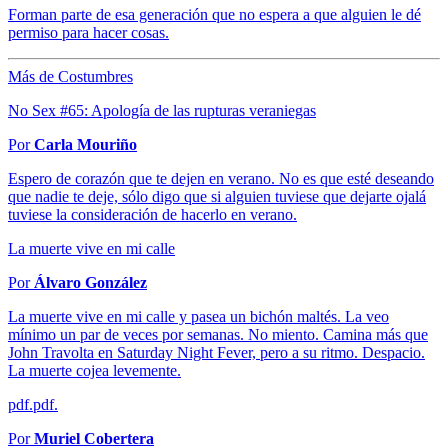
Forman parte de esa generación que no espera a que alguien le dé
permiso para hacer cosas.
Más de Costumbres
No Sex #65: Apología de las rupturas veraniegas
Por
Carla Mouriño
Espero de corazón que te dejen en verano. No es que esté deseando
que nadie te deje, sólo digo que si alguien tuviese que dejarte ojalá
tuviese la consideración de hacerlo en verano.
La muerte vive en mi calle
Por
Álvaro González
La muerte vive en mi calle y pasea un bichón maltés. La veo
mínimo un par de veces por semanas. No miento. Camina más que
John Travolta en Saturday Night Fever, pero a su ritmo. Despacio.
La muerte cojea levemente.
pdf.pdf.
Por
Muriel Cobertera