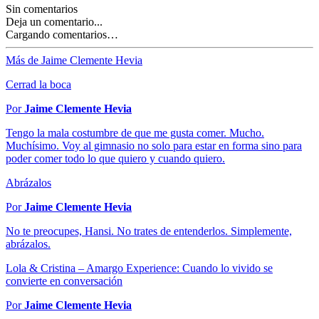
Sin comentarios
Deja un comentario...
Cargando comentarios…
Más de Jaime Clemente Hevia
Cerrad la boca
Por
Jaime Clemente Hevia
Tengo la mala costumbre de que me gusta comer. Mucho.
Muchísimo. Voy al gimnasio no solo para estar en forma sino para
poder comer todo lo que quiero y cuando quiero.
Abrázalos
Por
Jaime Clemente Hevia
No te preocupes, Hansi. No trates de entenderlos. Simplemente,
abrázalos.
Lola & Cristina – Amargo Experience: Cuando lo vivido se
convierte en conversación
Por
Jaime Clemente Hevia