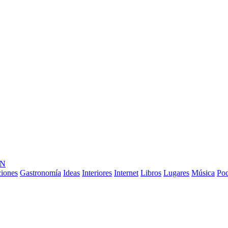
ÓN
ciones
Gastronomía
Ideas
Interiores
Internet
Libros
Lugares
Música
Pod