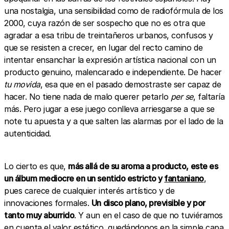
una nostalgia, una sensibilidad como de radiofórmula de los
2000, cuya razón de ser sospecho que no es otra que
agradar a esa tribu de treintañeros urbanos, confusos y
que se resisten a crecer, en lugar del recto camino de
intentar ensanchar la expresión artística nacional con un
producto genuino, malencarado e independiente. De hacer
tu movida
, esa que en el pasado demostraste ser capaz de
hacer. No tiene nada de malo querer petarlo
per se
, faltaría
más. Pero jugar a ese juego conlleva arriesgarse a que se
note tu apuesta y a que salten las alarmas por el lado de la
autenticidad.
Lo cierto es que,
más allá de su aroma a producto, este es
un álbum mediocre en un sentido estricto y
fantaniano
,
pues carece de cualquier interés artístico y de
innovaciones formales.
Un disco plano, previsible y por
tanto muy aburrido
. Y aun en el caso de que no tuviéramos
en cuenta el valor estético, quedándonos en la simple capa