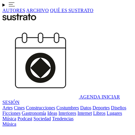
AUTORES
ARCHIVO
QUÉ ES SUSTRATO
AGENDA
INICIAR
SESIÓN
Artes
Cines
Construcciones
Costumbres
Datos
Deportes
Diseños
Ficciones
Gastronomía
Ideas
Interiores
Internet
Libros
Lugares
Música
Podcast
Sociedad
Tendencias
Música