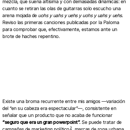
mezcla, que suena altísima y con demasiadas dinámicas: en
cuanto se retiran las olas de guitarras solo escucho una
arena mojada de
uohs y uahs y uehs y uohs y uahs y uehs
.
Reviso las primeras canciones publicadas por la Paloma
para comprobar que, efectivamente, estamos ante un
brote de haches repentino.
Existe una broma recurrente entre mis amigos —variación
del “en su cabeza era espectacular”—, consistente en
señalar que un producto que no acaba de funcionar
“seguro que era un gran powerpoint”.
Se puede tratar de
2
campañas de
marketing político
,
marcas de ropa urbana