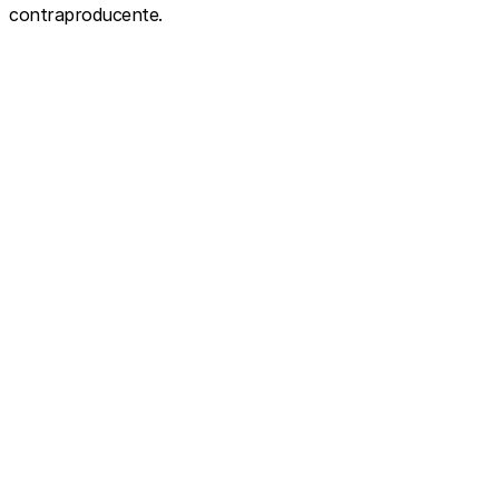
contraproducente.
View this post on Instagram