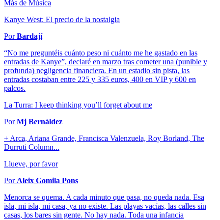
Más de Música
Kanye West: El precio de la nostalgia
Por
Bardají
“No me preguntéis cuánto peso ni cuánto me he gastado en las
entradas de Kanye”, declaré en marzo tras cometer una (punible y
profunda) negligencia financiera. En un estadio sin pista, las
entradas costaban entre 225 y 335 euros, 400 en VIP y 600 en
palcos.
La Turra: I keep thinking you’ll forget about me
Por
Mj Bernáldez
+ Arca, Ariana Grande, Francisca Valenzuela, Roy Borland, The
Durruti Column...
Llueve, por favor
Por
Aleix Gomila Pons
Menorca se quema. A cada minuto que pasa, no queda nada. Esa
isla, mi isla, mi casa, ya no existe. Las playas vacías, las calles sin
casas, los bares sin gente. No hay nada. Toda una infancia