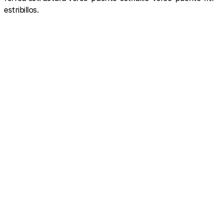
estribillos.
View this post on Instagram