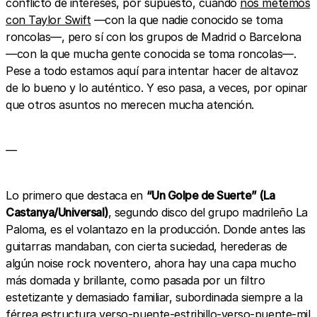
conflicto de intereses, por supuesto, cuando
nos metemos
con Taylor Swift
—con la que nadie conocido se toma
roncolas—, pero sí con los grupos de Madrid o Barcelona
—con la que mucha gente conocida se toma roncolas—.
Pese a todo estamos aquí para intentar hacer de altavoz
de lo bueno y lo auténtico. Y eso pasa, a veces, por opinar
que otros asuntos no merecen mucha atención.
—
Lo primero que destaca en
“Un Golpe de Suerte” (La
Castanya/Universal)
, segundo disco del grupo madrileño La
Paloma, es el volantazo en la producción. Donde antes las
guitarras mandaban, con cierta suciedad, herederas de
algún noise rock noventero, ahora hay una capa mucho
más domada y brillante, como pasada por un filtro
estetizante y demasiado familiar, subordinada siempre a la
férrea estructura verso-puente-estribillo-verso-puente-mil