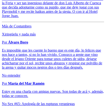
la Feria y ser tan ingenioso delante de don Luis Alberto de Cuenca
que decida adoptarme como su pupilo, que me deje jugar con sus
Playmobil y me recite haikus antes de la siesta. O con ir al Hotel
Jorge Juan.
Más de Costumbres
Xiringüelu y nada más
Por
Álvaro Boro
Es imposible que les cuente lo bueno que es este día, lo felices que
nos hace a tantos, si no lo han vivido. Conozco a gente que vino
desde el lejano Oriente para tomar unos culetes de sidra, dejarse
achicharrar por el sol, recibir unos abrazos y respirar ese polvillo de
la arena y quitar mocos negros dos o tres días después.
No entender
Por
María del Mar Ramón
Estoy en una charla con amigas nuevas. Son todas de acá y, además,
todas se conocen.
No Sex #65: Apología de las rupturas veraniegas