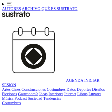
AUTORES
ARCHIVO
QUÉ ES SUSTRATO
AGENDA
INICIAR
SESIÓN
Artes
Cines
Construcciones
Costumbres
Datos
Deportes
Diseños
Ficciones
Gastronomía
Ideas
Interiores
Internet
Libros
Lugares
Música
Podcast
Sociedad
Tendencias
Costumbres