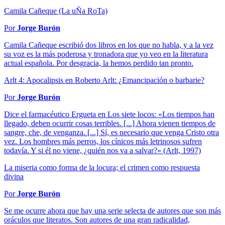
Camila Cañeque (La uÑa RoTa)
Por
Jorge Burón
Camila Cañeque escribió dos libros en los que no habla, y a la vez
su voz es la más poderosa y tronadora que yo veo en la literatura
actual española. Por desgracia, la hemos perdido tan pronto.
Arlt 4: Apocalipsis en Roberto Arlt: ¿Emancipación o barbarie?
Por
Jorge Burón
Dice el farmacéutico Ergueta en Los siete locos: «Los tiempos han
llegado, deben ocurrir cosas terribles. [...] Ahora vienen tiempos de
sangre, che, de venganza. [...] Sí, es necesario que venga Cristo otra
vez. Los hombres más perros, los cínicos más letrinosos sufren
todavía. Y si él no viene, ¿quién nos va a salvar?» (Arlt, 1997)
La miseria como forma de la locura; el crimen como respuesta
divina
Por
Jorge Burón
Se me ocurre ahora que hay una serie selecta de autores que son más
oráculos que literatos. Son autores de una gran radicalidad,