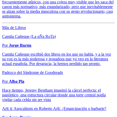
frecuentemente atípicos, con una cojera muy visible que les saca del
canon más normativo, más estandarizado, pero que inevitablemente
se alzan sobre la media musculosa con su gesto revolucionario, casi
antisistema.
Más de Libros
Camila Cañeque (La uÑa RoTa)
Por
Jorge Burón
Camila Cañeque escribió dos libros en los que no habla, y a la vez
su voz es la más poderosa y tronadora que yo veo en la literatura
actual española. Por desgracia, la hemos perdido tan pronto.
Padezco del Síndrome de Goodreads
Por
Alba Pla
Hace tiempo, Jeremy Bentham imaginó la cárcel perfecta: el
panóptico, una estructura circular donde una torre central podía
vigilar cada celda sin ser vista
Arlt 4: Apocalipsis en Roberto Arlt: ¿Emancipación o barbarie?