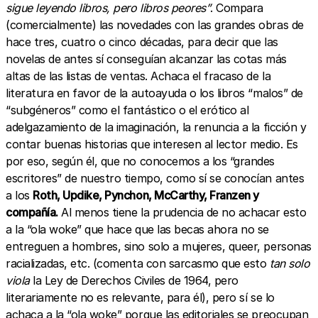
sigue leyendo libros, pero libros peores”
. Compara
(comercialmente) las novedades con las grandes obras de
hace tres, cuatro o cinco décadas, para decir que las
novelas de antes sí conseguían alcanzar las cotas más
altas de las listas de ventas. Achaca el fracaso de la
literatura en favor de la autoayuda o los libros “malos” de
“subgéneros” como el fantástico o el erótico al
adelgazamiento de la imaginación, la renuncia a la ficción y
contar buenas historias que interesen al lector medio. Es
por eso, según él, que no conocemos a los “grandes
escritores” de nuestro tiempo, como sí se conocían antes
a los
Roth, Updike, Pynchon, McCarthy, Franzen y
compañía.
Al menos tiene la prudencia de no achacar esto
a la “ola woke” que hace que las becas ahora no se
entreguen a hombres, sino solo a mujeres, queer, personas
racializadas, etc. (comenta con sarcasmo que esto
tan solo
viola
la Ley de Derechos Civiles de 1964, pero
literariamente no es relevante, para él), pero sí se lo
achaca a la “ola woke” porque las editoriales se preocupan