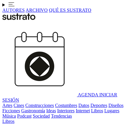
AUTORES
ARCHIVO
QUÉ ES SUSTRATO
AGENDA
INICIAR
SESIÓN
Artes
Cines
Construcciones
Costumbres
Datos
Deportes
Diseños
Ficciones
Gastronomía
Ideas
Interiores
Internet
Libros
Lugares
Música
Podcast
Sociedad
Tendencias
Libros