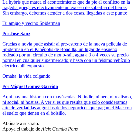
La hybris que marca el acontecimiento que da pie al conflicto en la
tragedia griega es efectivamente un exceso de soberbia del héroe.
Sin embargo, debemos atender a dos cosas, llegadas a este punto:
Tu amigo y vecino Spiderman
Por
Jose Sanz
Gracias a novia pude asistir al pre-estreno de la nueva película de
Spiderman en el Kinépolis de Boadilla, un lugar de ensueño
rodeado por un circuito de mono-raíl, agua a 3 o 4 veces su precio
normal en cualquier supermercado y hasta con un feísimo vehículo
eléctrico allí expuesto
Omaha: la vida colgando
Por
Miguel Gómez Garrido
Aquí hay una historia con mayúsculas. Ni indie, ni neo, ni realismo,
ni social, ni hostias. A ver si es que resulta que solo consideramos
arte de verdad las angustias de los neporricos que pagan el Mac con
el suelto que tienen en el bolsillo.
Abónate a sustrato.
Apoya el trabajo de
Aleix Gomila Pons