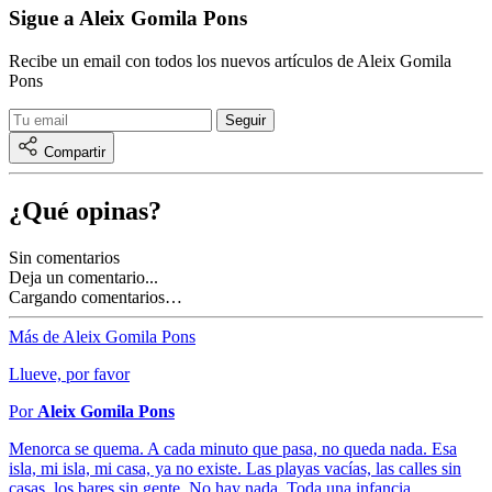
Sigue a Aleix Gomila Pons
Recibe un email con todos los nuevos artículos de Aleix Gomila
Pons
Compartir
¿Qué opinas?
Sin comentarios
Deja un comentario...
Cargando comentarios…
Más de Aleix Gomila Pons
Llueve, por favor
Por
Aleix Gomila Pons
Menorca se quema. A cada minuto que pasa, no queda nada. Esa
isla, mi isla, mi casa, ya no existe. Las playas vacías, las calles sin
casas, los bares sin gente. No hay nada. Toda una infancia