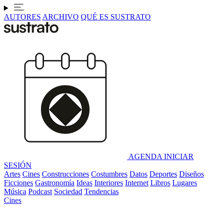
AUTORES
ARCHIVO
QUÉ ES SUSTRATO
AGENDA
INICIAR
SESIÓN
Artes
Cines
Construcciones
Costumbres
Datos
Deportes
Diseños
Ficciones
Gastronomía
Ideas
Interiores
Internet
Libros
Lugares
Música
Podcast
Sociedad
Tendencias
Cines