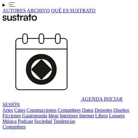
AUTORES
ARCHIVO
QUÉ ES SUSTRATO
AGENDA
INICIAR
SESIÓN
Artes
Cines
Construcciones
Costumbres
Datos
Deportes
Diseños
Ficciones
Gastronomía
Ideas
Interiores
Internet
Libros
Lugares
Música
Podcast
Sociedad
Tendencias
Costumbres