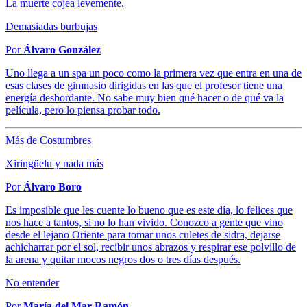
La muerte cojea levemente.
Demasiadas burbujas
Por
Álvaro González
Uno llega a un spa un poco como la primera vez que entra en una de
esas clases de gimnasio dirigidas en las que el profesor tiene una
energía desbordante. No sabe muy bien qué hacer o de qué va la
película, pero lo piensa probar todo.
Más de Costumbres
Xiringüelu y nada más
Por
Álvaro Boro
Es imposible que les cuente lo bueno que es este día, lo felices que
nos hace a tantos, si no lo han vivido. Conozco a gente que vino
desde el lejano Oriente para tomar unos culetes de sidra, dejarse
achicharrar por el sol, recibir unos abrazos y respirar ese polvillo de
la arena y quitar mocos negros dos o tres días después.
No entender
Por
María del Mar Ramón