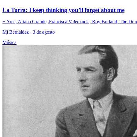
La Turra: I keep thinking you’ll forget about me
+ Arca, Ariana Grande, Francisca Valenzuela, Roy Borland, The Durr
Mj Bernáldez
· 3 de agosto
Música