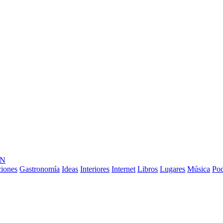
ÓN
ciones
Gastronomía
Ideas
Interiores
Internet
Libros
Lugares
Música
Pod