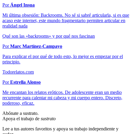
Por
Ángel Insua
Mi última obsesión: Backrooms. No sé si sabré articularla, si es que
acaso este internet, este mundo fragmentario permiten articular en
realidad nada
Qué son las «backrooms» y por qué nos fascinan
Por
Marc Martínez-Campayo
Para explicar el por qué de todo esto, lo mejor es empezar por el
principio.
Todorelatos.com
Por
Estrella Alonso
Me encantan los relatos eróticos. De adolescente eran un medio
recurrente para calentar mi cabeza y mi cuerpo entero. Discreto,
poderoso, eficaz.
Abónate a sustrato.
Apoya el trabajo de
sustrato
Lee a tus autores favoritos y apoya su trabajo independiente y