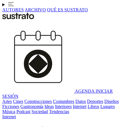
AUTORES
ARCHIVO
QUÉ ES SUSTRATO
AGENDA
INICIAR
SESIÓN
Artes
Cines
Construcciones
Costumbres
Datos
Deportes
Diseños
Ficciones
Gastronomía
Ideas
Interiores
Internet
Libros
Lugares
Música
Podcast
Sociedad
Tendencias
Internet